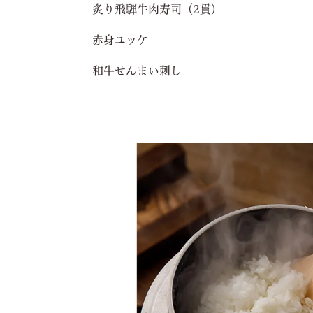
炙り飛騨牛肉寿司（2貫）
赤身ユッケ
和牛せんまい刺し