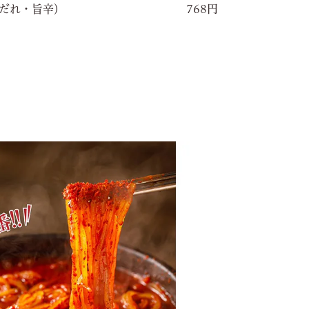
だれ・旨辛）
768円