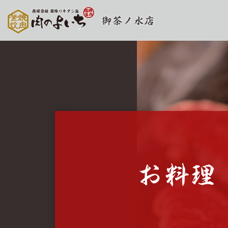
御茶ノ水店
お料理